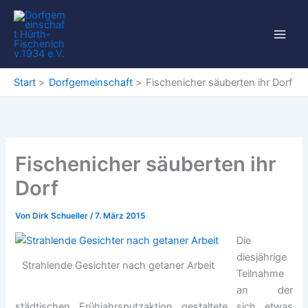
Zum
Inhalt
springen
Start
Dorfgemeinschaft
Fischenicher säuberten ihr Dorf
Fischenicher säuberten ihr
Dorf
Von
Dirk Schueller
/
7. März 2015
Die
diesjährige
Strahlende Gesichter nach getaner Arbeit
Teilnahme
an der
städtischen Frühjahrsputzaktion gestaltete sich etwas