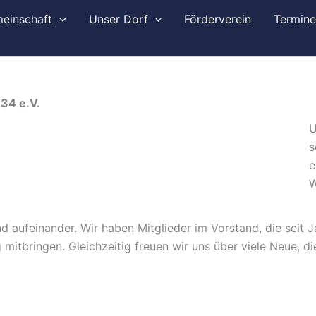
einschaft
Unser Dorf
Förderverein
Termin
34 e.V.
U
s
e
W
d aufeinander. Wir haben Mitglieder im Vorstand, die seit J
itbringen. Gleichzeitig freuen wir uns über viele Neue, di