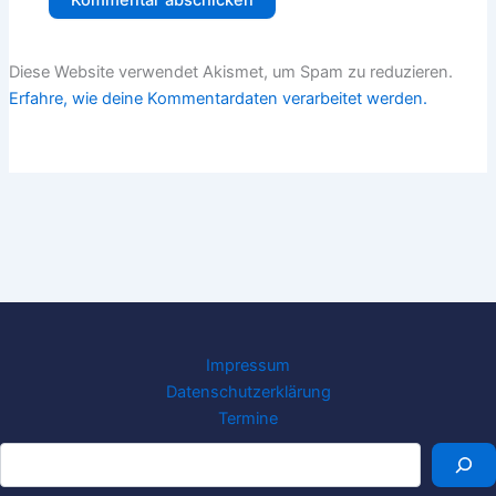
Diese Website verwendet Akismet, um Spam zu reduzieren.
Erfahre, wie deine Kommentardaten verarbeitet werden.
Impressum
Datenschutzerklärung
Termine
Suchen