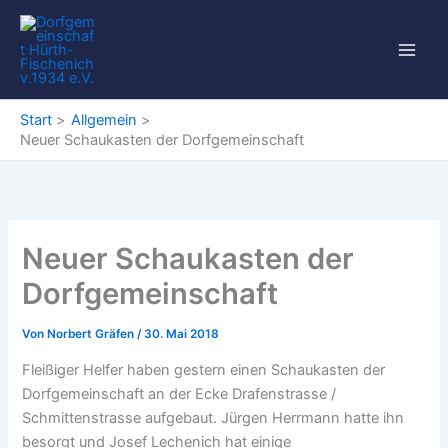
Zum
Inhalt
springen
Start
Allgemein
Neuer Schaukasten der Dorfgemeinschaft
Neuer Schaukasten der
Dorfgemeinschaft
Von
Norbert Gräfen
/
30. Mai 2018
Fleißiger Helfer haben gestern einen Schaukasten der
Dorfgemeinschaft an der Ecke Drafenstrasse /
Schmittenstrasse aufgebaut. Jürgen Herrmann hatte ihn
besorgt und Josef Lechenich hat einige