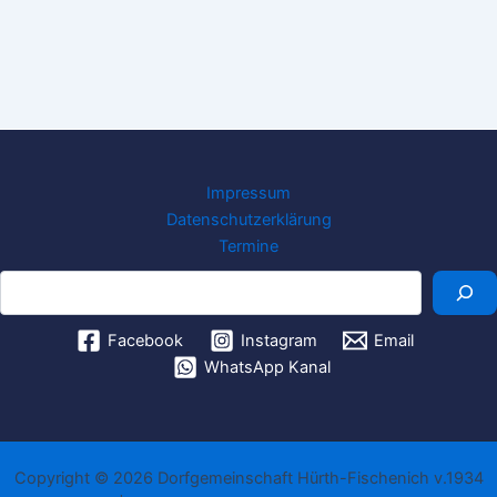
Impressum
Datenschutzerklärung
Termine
Suchen
Facebook
Instagram
Email
WhatsApp Kanal
Copyright © 2026 Dorfgemeinschaft Hürth-Fischenich v.1934