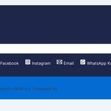
Facebook
Instagram
Email
WhatsApp K
nich v.1934 e.V. | Powered by
Astra-WordPress-Theme
er nutzt, gehen wir von deinem Einverständnis aus.
OK