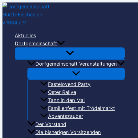
Zum
Inhalt
springen
Aktuelles
Dorfgemeinschaft
Dorfgemeinschaft Veranstaltungen
Fastelovend Party
Oster Rallye
Tanz in den Mai
Familienfest mit Trödelmarkt
Adventszauber
Der Vorstand
Die bisherigen Vorsitzenden