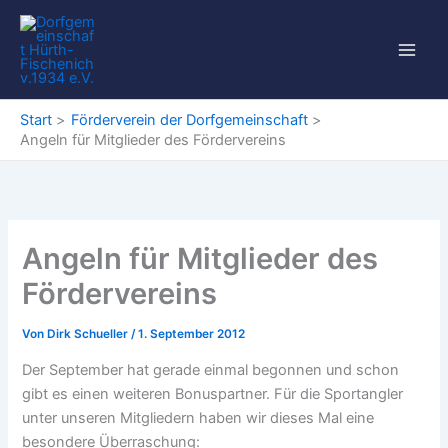
Zum
Inhalt
springen
Start
Förderverein der Dorfgemeinschaft
Angeln für Mitglieder des Fördervereins
Angeln für Mitglieder des
Fördervereins
Von
Dirk Schueller
/
1. September 2012
Der September hat gerade einmal begonnen und schon
gibt es einen weiteren Bonuspartner. Für die Sportangler
unter unseren Mitgliedern haben wir dieses Mal eine
besondere Überraschung: