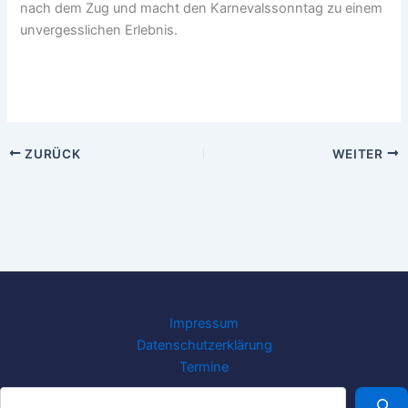
nach dem Zug und macht den Karnevalssonntag zu einem
unvergesslichen Erlebnis.
ZURÜCK
WEITER
Impressum
Datenschutzerklärung
Termine
Suchen