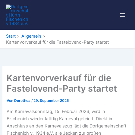
Zum
Inhalt
springen
Start
Allgemein
Kartenvorverkauf für die Fastelovend-Party startet
Kartenvorverkauf für die
Fastelovend-Party startet
Von
Dorothea
/
29. September 2025
Am Karnevalssonntag, 15. Februar 2026, wird in
Fischenich wieder kräftig Karneval gefeiert. Direkt im
Anschluss an den Karnevalszug lädt die Dorfgemeinschaft
Fischenich v. 1934 e.V. alle Jecken zur großen