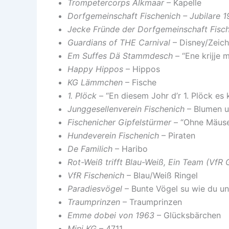
Trompetercorps Alkmaar
– Kapelle
Dorfgemeinschaft Fischenich – Jubilare 
Jecke Fründe der Dorfgemeinschaft Fisc
Guardians of THE Carnival
– Disney/Zeich
Em Suffes Dä Stammdesch
– “Ene krijje 
Happy Hippos
– Hippos
KG Lämmchen
– Fische
1. Plöck
– “En diesem Johr d’r 1. Plöck es 
Junggesellenverein Fischenich
– Blumen u
Fischenicher Gipfelstürmer
– “Ohne Mäuse 
Hundeverein Fischenich
– Piraten
De Familich
– Haribo
Rot-Weiß trifft Blau-Weiß, Ein Team (VfR 
VfR Fischenich
– Blau/Weiß Ringel
Paradiesvögel
– Bunte Vögel su wie du un
Traumprinzen
– Traumprinzen
Emme dobei von 1963
– Glücksbärchen
Mini KG
– 4711