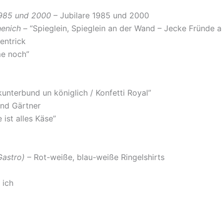
1985 und 2000
– Jubilare 1985 und 2000
henich
– “Spieglein, Spieglein an der Wand – Jecke Fründe 
entrick
me noch”
kunterbund un königlich / Konfetti Royal”
nd Gärtner
ist alles Käse”
Gastro)
– Rot-weiße, blau-weiße Ringelshirts
 ich