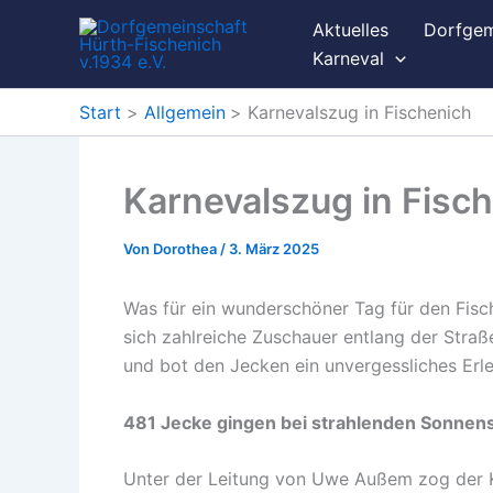
Zum
Aktuelles
Dorfgem
Inhalt
Karneval
springen
Start
Allgemein
Karnevalszug in Fischenich
Karnevalszug in Fisc
Von
Dorothea
/
3. März 2025
Was für ein wunderschöner Tag für den Fis
sich zahlreiche Zuschauer entlang der Stra
und bot den Jecken ein unvergessliches Erle
481 Jecke gingen bei strahlenden Sonnens
Unter der Leitung von Uwe Außem zog der K